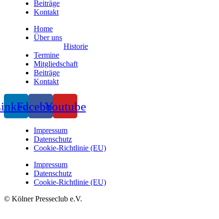
Beiträge
Kontakt
Home
Über uns
Historie
Termine
Mitgliedschaft
Beiträge
Kontakt
inkedin
Facebook
Youtube
Impressum
Datenschutz
Cookie-Richtlinie (EU)
Impressum
Datenschutz
Cookie-Richtlinie (EU)
© Kölner Presseclub e.V.