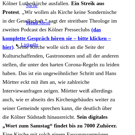
Kölner Lutherkirche ausfallen.
Ein Streik aus
Suche
Protest
. „Wir wollen als Kirche keine Sondernische
in der Gesellschaft,“ sagt der streitbare Theologe im
Menü
Menü
zweiten Podcast des Kölner Presseclubs
(das
komplette Gespräch hören sie – bitte klicken –
LinkedIn
hier)
. Seine Kirche wolle sich an die Seite der
Kulturschaffenden, Gastronomen und all der anderen
stellen, die unter den harten Corona-Regeln zu leiden
haben. Das ist ein ungewöhnlicher Schritt und Hans
Mörtter eckt mit ihm an, wie zahlreiche
Interviewanfragen zeigen. Mörtter weiß allerdings
auch, wie er abseits des Kirchengebäudes weiter zu
seiner Gemeinde sprechen kann, die deutlich über
die Kölner Südstadt hinausreicht.
Sein digitales
„Wort zum Samstag“ findet bis zu 7000 Zuhörer.
Eine Kirche mit solch einem Fassungsvermögen