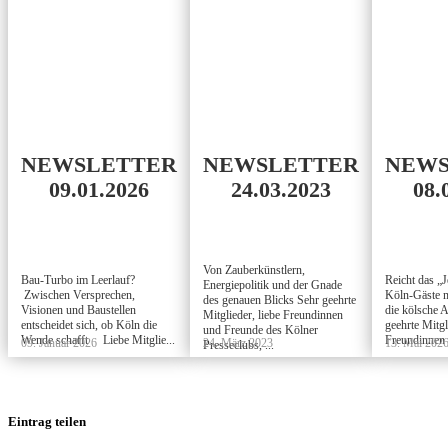
NEWSLETTER
NEWSLETTER
NEWS
09.01.2026
24.03.2023
08.
Von Zauberkünstlern,
Bau-Turbo im Leerlauf?
Reicht das „
Energiepolitik und der Gnade
Zwischen Versprechen,
Köln-Gäste m
des genauen Blicks Sehr geehrte
Visionen und Baustellen
die kölsche 
Mitglieder, liebe Freundinnen
entscheidet sich, ob Köln die
geehrte Mitgl
und Freunde des Kölner
Wende schafft Liebe Mitglie...
Freundinnen 
09. Januar 2026
24. März 2023
13. Mai 202
Presseclubs, ...
Eintrag teilen