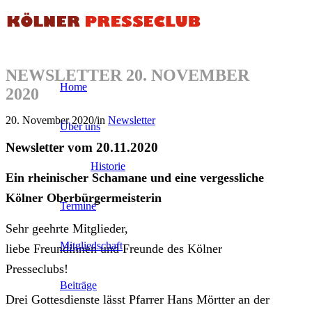
NEWSLETTER 20. NOVEMBER
Home
2020
20. November 2020
/
in
Newsletter
Über uns
Newsletter vom 20.11.2020
Historie
Ein rheinischer Schamane und eine vergessliche
Kölner Oberbürgermeisterin
Termine
Sehr geehrte Mitglieder,
Mitgliedschaft
liebe Freundinnen und Freunde des Kölner
Presseclubs!
Beiträge
Drei Gottesdienste lässt Pfarrer Hans Mörtter an der