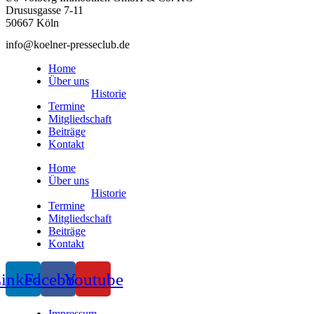
Drususgasse 7-11
50667 Köln
info@koelner-presseclub.de
Home
Über uns
Historie
Termine
Mitgliedschaft
Beiträge
Kontakt
Home
Über uns
Historie
Termine
Mitgliedschaft
Beiträge
Kontakt
inkedin
Facebook
Youtube
Impressum