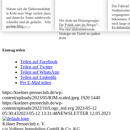
Das Fahrrad 
Warum sich die Elektromobilität
Straßenverke
in Köln neue Wege suchen muss
vergangenen 
und deutsche Ämter mittlerweile
bekommen. Kö
Wer dreht am Heizungsregler:
schneller sind als gedacht. Sehr
noch lange ni
Die Politik oder die Bürger? -
geehrte Mitg...
13. Oktober 2023
01. September 2022
01. März 20
Zwischenstand
Wie eine diskriminierende
Strategie ein Viertel zu spalten
droht
Eintrag teilen
Teilen auf Facebook
Teilen auf Twitter
Teilen auf WhatsApp
Teilen auf LinkedIn
Per E-Mail teilen
https://koelner-presseclub.de/wp-
content/uploads/2023/05/RJM-scaled.jpeg
1920
1440
https://koelner-presseclub.de/wp-
content/uploads/2022/10/Logo_red.svg
2023-05-12
05:30:43
2023-05-12 13:31:48
NEWSLETTER 12.05.2023
Kölner Presseclub e. V.
c/o Volberg Immobilien GmbH & Co. KG