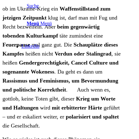
Suche
ob im Ukraine-Krieg ein
Waffenstillstand zum
jetzigen Zeitpunkt
klug ist, darf man mit Fug und
Menü
Menü
Recht bezweifeln. Aber
beim gegenwärtig
tobenden Kulturkampf
täte zumindest eine
Feuerpause
mal ganz gut. Die
Schauplätze dieses
LinkedIn
Kampfes
heißen nicht
Verdun oder Stalingrad
, sie
heißen
Gendergerechtigkeit, Cancel Culture und
sogenannte Wokeness
. Da geht es dann um
Rassismus und Feminismus, um Bevormundung
und politische Korrektheit
. Auch wenn es,
gottlob, keine Toten gibt, dieser
Krieg um Worte
und Haltungen
wird
mit erbitterter Härte
geführt
– und er eskaliert weiter, er
polarisiert und spaltet
die Gesellschaft.