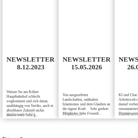
NEWSLETTER
NEWSLETTER
NEWS
8.12.2023
15.05.2026
26.
Warum Sie am Kölner
Von ausgezehrten
KI und Chat 
Hauptbahnhof schlecht
Landschaften, radikalem
Arbeitswelt r
wegkommen und sich daran,
Islamismus und dem Glauben an
darauf vorber
unabhängig von Streiks, auch in
die eigene Kraft Sehr geehrte
renommierter
absehbarer Zukunft nichts
Mitglieder, liebe Freundi...
Digitalexpert
08. Dezember 2023
15. Mai 2026
26. Mai 202
ändern wird. Sehr g...