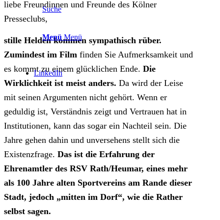
liebe Freundinnen und Freunde des Kölner
Suche
Presseclubs,
Menü
Menü
stille Helden kommen sympathisch rüber.
Zumindest im Film
finden Sie Aufmerksamkeit und
es kommt zu einem glücklichen Ende.
Die
LinkedIn
Wirklichkeit ist meist anders.
Da wird der Leise
mit seinen Argumenten nicht gehört. Wenn er
geduldig ist, Verständnis zeigt und Vertrauen hat in
Institutionen, kann das sogar ein Nachteil sein. Die
Jahre gehen dahin und unversehens stellt sich die
Existenzfrage.
Das ist die Erfahrung der
Ehrenamtler des RSV Rath/Heumar, eines mehr
als 100 Jahre alten Sportvereins am Rande dieser
Stadt, jedoch „mitten im Dorf“, wie die Rather
selbst sagen.