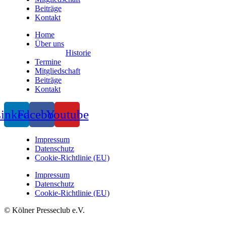
Beiträge
Kontakt
Home
Über uns
Historie
Termine
Mitgliedschaft
Beiträge
Kontakt
inkedin
Facebook
Youtube
Impressum
Datenschutz
Cookie-Richtlinie (EU)
Impressum
Datenschutz
Cookie-Richtlinie (EU)
© Kölner Presseclub e.V.