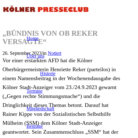
„BÜNDNIS VON OB REKER
Home
VERSAGTE“
26. September 2023
/
in
Notiert
Über uns
Vor einer erstarkten AFD hat die Kölner
Oberbürgermeisterin Henriette Reker (parteilos) in
Historie
einem Namensbeitrag in der Wochenendausgabe des
Kölner Stadt-Anzeiger vom 23./24.9.2023 gewarnt
Termine
(„Gegen rechte Stimmungsmache“) und die
Dringlichkeit dieses Themas betont. Darauf hat
Mitgliedschaft
Rainer Kippe von der Sozialistischen Selbsthilfe
Mülheim (SSM) dem Kölner Stadt-Anzeiger
Beiträge
geantwortet. Sein Zusammenschluss „SSM“ hat der