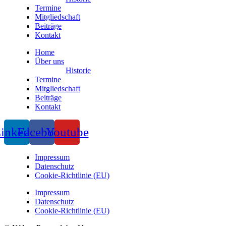
Termine
Mitgliedschaft
Beiträge
Kontakt
Home
Über uns
Historie
Termine
Mitgliedschaft
Beiträge
Kontakt
inkedin
Facebook
Youtube
Impressum
Datenschutz
Cookie-Richtlinie (EU)
Impressum
Datenschutz
Cookie-Richtlinie (EU)