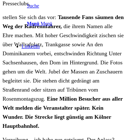
Presseclubs,
Suche
stellen Sie sich das vor:
Tausende Fans säumen den
Menü
Menü
Weg der Radrennfahrer,
die ihrem Namen alle
Ehre machen. Mit hoher Geschwindigkeit zischen sie
über Wallrafplatz, Trankgasse sowie An den
LinkedIn
Dominikanern vorbei, entschwinden Richtung Unter
Sachsenhausen, den Dom im Hintergrund. Die Fotos
gehen um die Welt. Jubel der Massen an Zuschauern
begleitet sie. Die stehen dicht gedrängt am
Straßenrand oder sitzen auf Tribünen vom
Rosenmontagszug.
Eine Million Besucher aus aller
Welt melden die Veranstalter später. Kein
Wunder. Die Strecke liegt günstig am Kölner
Hauptbahnhof.
Verzeihung – ich habe nur geträumt. Der Anlass?