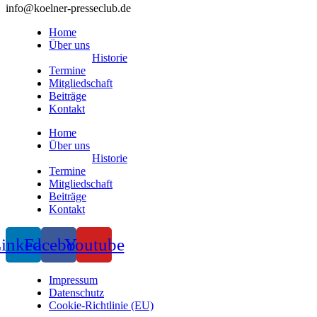
info@koelner-presseclub.de
Home
Über uns
Historie
Termine
Mitgliedschaft
Beiträge
Kontakt
Home
Über uns
Historie
Termine
Mitgliedschaft
Beiträge
Kontakt
inkedin
Facebook
Youtube
Impressum
Datenschutz
Cookie-Richtlinie (EU)