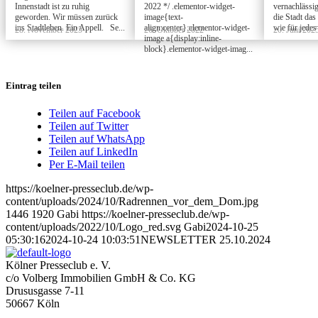
Innenstadt ist zu ruhig
2022 */ .elementor-widget-
vernachlässi
geworden. Wir müssen zurück
image{text-
die Stadt das
ins Stadtleben. Ein Appell. Se...
align:center}.elementor-widget-
wie für jedes
28. November 2025
26. Oktober 2022
20. Juni 202
image a{display:inline-
block}.elementor-widget-imag...
Eintrag teilen
Teilen auf Facebook
Teilen auf Twitter
Teilen auf WhatsApp
Teilen auf LinkedIn
Per E-Mail teilen
https://koelner-presseclub.de/wp-
content/uploads/2024/10/Radrennen_vor_dem_Dom.jpg
1446
1920
Gabi
https://koelner-presseclub.de/wp-
content/uploads/2022/10/Logo_red.svg
Gabi
2024-10-25
05:30:16
2024-10-24 10:03:51
NEWSLETTER 25.10.2024
Kölner Presseclub e. V.
c/o Volberg Immobilien GmbH & Co. KG
Drususgasse 7-11
50667 Köln