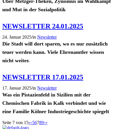
Über Metzger-Theken,
Zynismus im Wahlkampf
und Mut in der Sozialpolitik
NEWSLETTER 24.01.2025
24. Januar 2025
/
in
Newsletter
Die Stadt will dort sparen, wo es nur zusätzlich
teuer werden kann. Viele Ehrenamtler wissen
nicht weiter.
NEWSLETTER 17.01.2025
17. Januar 2025
/
in
Newsletter
Was ein Pistazienfeld in Sizilien mit der
Chemischen Fabrik in Kalk verbindet und wie
eine Familie Kölner Industriegeschichte spiegelt
Seite 7 von 15
«
‹
5
6
7
8
9
›
»