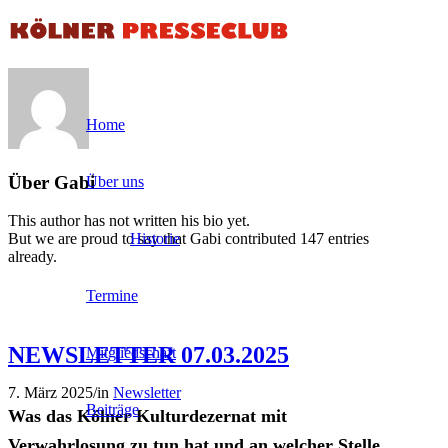
Home
Über
Gabi
Über uns
This author has not written his bio yet.
Historie
But we are proud to say that
Gabi
contributed 147 entries
already.
Termine
Einträge von Gabi
NEWSLETTER 07.03.2025
Mitgliedschaft
7. März 2025
/
in
Newsletter
Beiträge
Was das Kölner Kulturdezernat mit
Verwahrlosung zu tun hat und an welcher Stelle