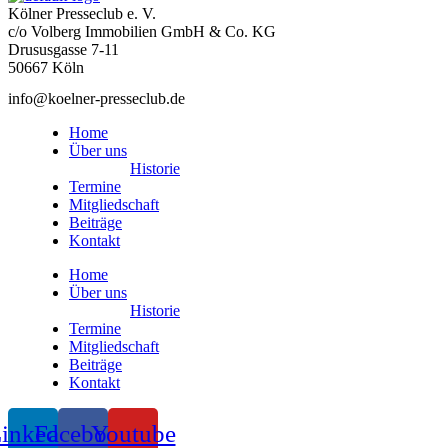
Kölner Presseclub e. V.
c/o Volberg Immobilien GmbH & Co. KG
Drususgasse 7-11
50667 Köln
info@koelner-presseclub.de
Home
Über uns
Historie
Termine
Mitgliedschaft
Beiträge
Kontakt
Home
Über uns
Historie
Termine
Mitgliedschaft
Beiträge
Kontakt
inkedin
Facebook
Youtube