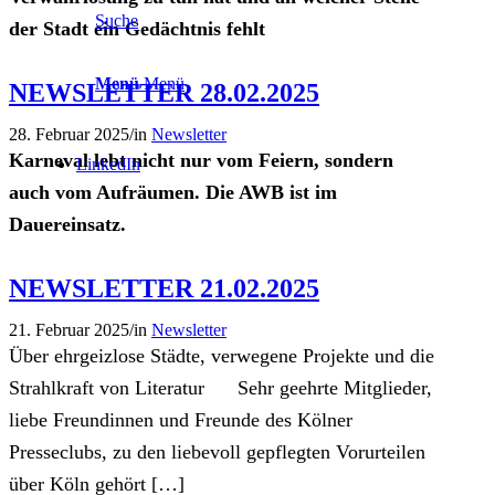
Suche
der Stadt ein Gedächtnis fehlt
Menü
Menü
NEWSLETTER 28.02.2025
28. Februar 2025
/
in
Newsletter
Karneval lebt nicht nur vom Feiern, sondern
LinkedIn
auch vom Aufräumen. Die AWB ist im
Dauereinsatz.
NEWSLETTER 21.02.2025
21. Februar 2025
/
in
Newsletter
Über ehrgeizlose Städte, verwegene Projekte und die
Strahlkraft von Literatur Sehr geehrte Mitglieder,
liebe Freundinnen und Freunde des Kölner
Presseclubs, zu den liebevoll gepflegten Vorurteilen
über Köln gehört […]