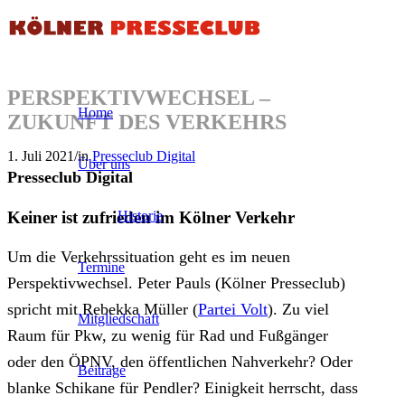
PERSPEKTIVWECHSEL –
Home
ZUKUNFT DES VERKEHRS
1. Juli 2021
/
in
Presseclub Digital
Über uns
Presseclub Digital
Keiner ist zufrieden im Kölner Verkehr
Historie
Um die Verkehrssituation geht es im neuen
Termine
Perspektivwechsel. Peter Pauls (Kölner Presseclub)
spricht mit Rebekka Müller (
Partei Volt
). Zu viel
Mitgliedschaft
Raum für Pkw, zu wenig für Rad und Fußgänger
oder den ÖPNV, den öffentlichen Nahverkehr? Oder
Beiträge
blanke Schikane für Pendler? Einigkeit herrscht, dass