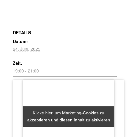
DETAILS
Datum:
24. Juni, 2025
Zeit:
19:00 - 21:00
Klicke hier, um Marketing-Cookies zu
Klicke hier, um Marketing-Cookies zu
akzeptieren und diesen Inhalt zu aktivieren
akzeptieren und diesen Inhalt zu aktivieren