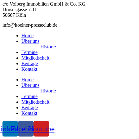
c/o Volberg Immobilien GmbH & Co. KG
Drususgasse 7-11
50667 Köln
info@koelner-presseclub.de
Home
Über uns
Historie
Termine
Mitgliedschaft
Beiträge
Kontakt
Home
Über uns
Historie
Termine
Mitgliedschaft
Beiträge
Kontakt
inkedin
Facebook
Youtube