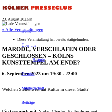
23. August 2023
/
in
« Alle Veranstaltungen
Home
Diese Veranstaltung hat bereits stattgefunden.
Über uns
MARODE, VERSCHLAFEN ODER
GESCHLOSSEN – KÖLNS
Historie
KUNSTTEMPEL AM ENDE?
6. September, 2023 um 19:30
-
22:00
Termine
Mitgliedschaft
Welchen Stellenwert hat Kultur in dieser Stadt?
Beiträge
Ein Gespräch mit:
Stefan Charles, Kulturdezernent