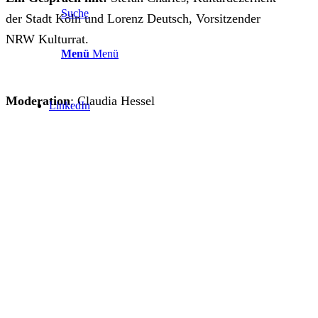
Suche
der Stadt Köln und Lorenz Deutsch, Vorsitzender
NRW Kulturrat.
Menü
Menü
Moderation
: Claudia Hessel
LinkedIn