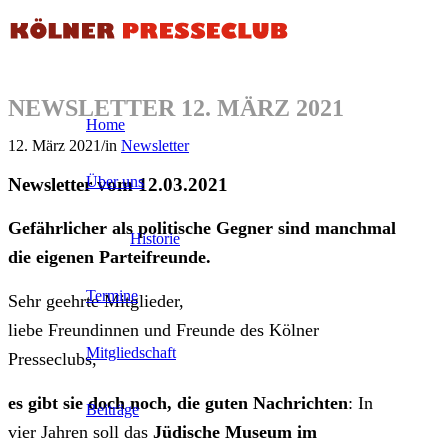
NEWSLETTER 12. MÄRZ 2021
Home
12. März 2021
/
in
Newsletter
Über uns
Newsletter vom 12.03.2021
Gefährlicher als politische Gegner sind manchmal
Historie
die eigenen Parteifreunde.
Termine
Sehr geehrte Mitglieder,
liebe Freundinnen und Freunde des Kölner
Mitgliedschaft
Presseclubs,
es gibt sie doch noch, die guten Nachrichten
: In
Beiträge
vier Jahren soll das
Jüdische Museum im