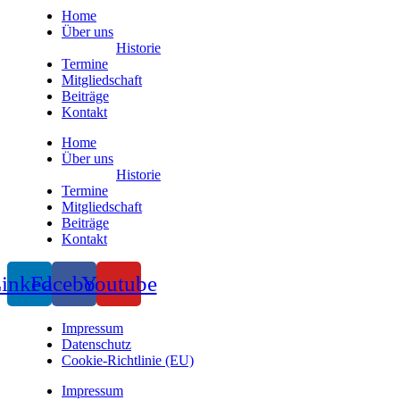
Home
Über uns
Historie
Termine
Mitgliedschaft
Beiträge
Kontakt
Home
Über uns
Historie
Termine
Mitgliedschaft
Beiträge
Kontakt
inkedin
Facebook
Youtube
Impressum
Datenschutz
Cookie-Richtlinie (EU)
Impressum