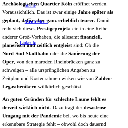
Archäologischen Quartier Köln
eröffnet werden.
Suche
Voraussichtlich. Das ist zwar einige
Jahre später als
geplant, dafür aber ganz erheblich teurer
. Damit
Menü
Menü
reiht sich dieses
Prestigeprojekt
ein in eine Reihe
anderer Groß-Vorhaben, die allesamt
finanziell,
LinkedIn
planerisch und zeitlich entgleist
sind: Ob die
Nord-Süd-Stadtbahn
oder die
Sanierung der
Oper
, von den maroden Rheinbrücken ganz zu
schweigen – alle ursprünglichen Angaben zu
Zeitplan und Kostenrahmen wirken wie von
Zahlen-
Legasthenikern
willkürlich geschätzt.
An guten Gründen für schlechte Laune fehlt es
derzeit wirklich nicht
. Dazu trägt der
desaströse
Umgang mit der Pandemie
bei, wo bis heute eine
erkennbare Strategie fehlt – obwohl doch dauernd