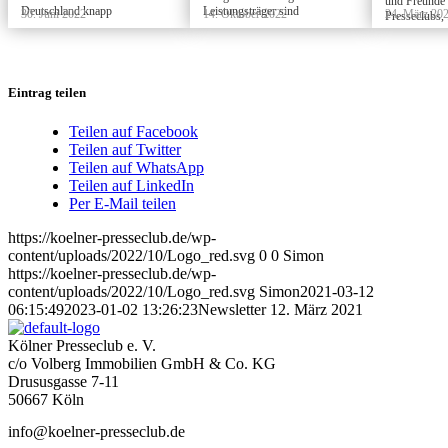
und Freunde 
Deutschland knapp
Leistungsträger sind
30. Juni 2022
14. Oktober 2022
24. März 20
Presseclubs, .
Eintrag teilen
Teilen auf Facebook
Teilen auf Twitter
Teilen auf WhatsApp
Teilen auf LinkedIn
Per E-Mail teilen
https://koelner-presseclub.de/wp-
content/uploads/2022/10/Logo_red.svg
0
0
Simon
https://koelner-presseclub.de/wp-
content/uploads/2022/10/Logo_red.svg
Simon
2021-03-12
06:15:49
2023-01-02 13:26:23
Newsletter 12. März 2021
Kölner Presseclub e. V.
c/o Volberg Immobilien GmbH & Co. KG
Drususgasse 7-11
50667 Köln
info@koelner-presseclub.de