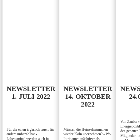
NEWSLETTER
NEWSLETTER
NEWS
1. JULI 2022
14. OKTOBER
24.
2022
Von Zauberkü
Energiepolit
Für die einen ärgerlich teuer, für
Müssen die Heinzelmännchen
des genauen 
andere unbezahlbar -
wieder Köln übernehmen? - Wo
Mitglieder, l
Lebensmittel werden auch in
Intriganten mächtiger als