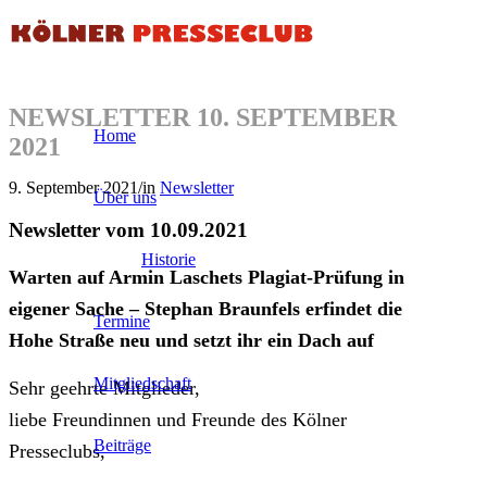
NEWSLETTER 10. SEPTEMBER
Home
2021
9. September 2021
/
in
Newsletter
Über uns
Newsletter vom 10.09.2021
Historie
Warten auf Armin Laschets Plagiat-Prüfung in
eigener Sache – Stephan Braunfels erfindet die
Termine
Hohe Straße neu und setzt ihr ein Dach auf
Mitgliedschaft
Sehr geehrte Mitglieder,
liebe Freundinnen und Freunde des Kölner
Beiträge
Presseclubs,