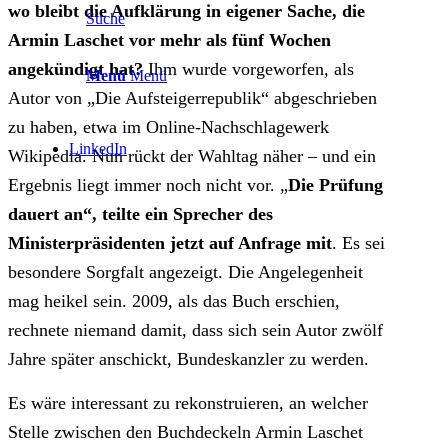
wo bleibt die Aufklärung in eigener Sache, die
Suche
Armin Laschet vor mehr als fünf Wochen
angekündigt hat?
Ihm wurde vorgeworfen, als
Menü
Menü
Autor von „Die Aufsteigerrepublik“ abgeschrieben
zu haben, etwa im Online-Nachschlagewerk
LinkedIn
Wikipedia. Nun rückt der Wahltag näher – und ein
Ergebnis liegt immer noch nicht vor. „
Die Prüfung
dauert an“, teilte ein Sprecher des
Ministerpräsidenten jetzt auf Anfrage mit
. Es sei
besondere Sorgfalt angezeigt. Die Angelegenheit
mag heikel sein. 2009, als das Buch erschien,
rechnete niemand damit, dass sich sein Autor zwölf
Jahre später anschickt, Bundeskanzler zu werden.
Es wäre interessant zu rekonstruieren, an welcher
Stelle zwischen den Buchdeckeln Armin Laschet