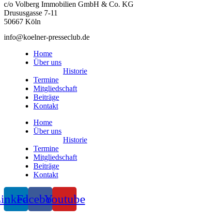
c/o Volberg Immobilien GmbH & Co. KG
Drususgasse 7-11
50667 Köln
info@koelner-presseclub.de
Home
Über uns
Historie
Termine
Mitgliedschaft
Beiträge
Kontakt
Home
Über uns
Historie
Termine
Mitgliedschaft
Beiträge
Kontakt
inkedin
Facebook
Youtube