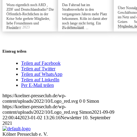
Wozu eigentlich noch ARD ,
Das Fahrrad hat im
Über Nostalg
ZDF und Deutschlandradio? Die
Straßenverkehr in den
Geschäftsmo
Öffentlich-Rechtlichen in der
vergangenen Jahren mehr Platz
im Netz und 
Krise Sehr geehrte Mitglieder,
bekommen. Köln ist damit aber
Geizes Seh
liebe Freundinnen und
noch lange nicht fertig. Ein
Mitglieder, li
21. Januar 2023
01. März 2024
21. Novembe
Freunde...
Zwischenstand. ...
Eintrag teilen
Teilen auf Facebook
Teilen auf Twitter
Teilen auf WhatsApp
Teilen auf LinkedIn
Per E-Mail teilen
https://koelner-presseclub.de/wp-
content/uploads/2022/10/Logo_red.svg
0
0
Simon
https://koelner-presseclub.de/wp-
content/uploads/2022/10/Logo_red.svg
Simon
2021-09-09
22:00:44
2023-01-02 13:26:16
Newsletter 10. September
2021
Kölner Presseclub e. V.