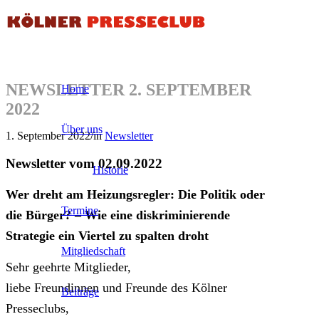
NEWSLETTER 2. SEPTEMBER
Home
2022
Über uns
1. September 2022
/
in
Newsletter
Newsletter vom 02.09.2022
Historie
Wer dreht am Heizungsregler: Die Politik oder
Termine
die Bürger? – Wie eine diskriminierende
Strategie ein Viertel zu spalten droht
Mitgliedschaft
Sehr geehrte Mitglieder,
liebe Freundinnen und Freunde des Kölner
Beiträge
Presseclubs,