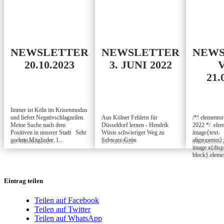
NEWSLETTER
NEWSLETTER
NEWS
20.10.2023
3. JUNI 2022
21.
Immer ist Köln im Krisenmodus
und liefert Negativschlagzeilen.
Aus Kölner Fehlern für
/*! elementor
Meine Suche nach dem
Düsseldorf lernen - Hendrik
2022 */ .ele
Positiven in unserer Stadt Sehr
Wüsts schwieriger Weg zu
image{text-
geehrte Mitglieder, l...
Schwarz-Grün
align:center}
20. Oktober 2023
03. Juni 2022
26. Oktober 
image a{displ
block}.eleme
Eintrag teilen
Teilen auf Facebook
Teilen auf Twitter
Teilen auf WhatsApp