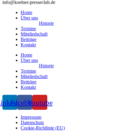
info@koelner-presseclub.de
Home
Über uns
Historie
Termine
Mitgliedschaft
Beiträge
Kontakt
Home
Über uns
Historie
Termine
Mitgliedschaft
Beiträge
Kontakt
inkedin
Facebook
Youtube
Impressum
Datenschutz
Cookie-Richtlinie (EU)