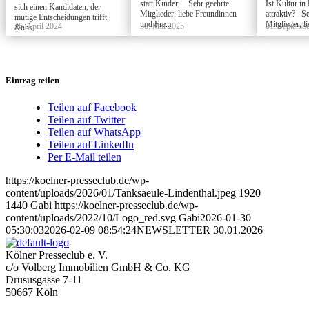
statt Kinder Sehr geehrte
Ist Kultur in
sich einen Kandidaten, der
Mitglieder, liebe Freundinnen
attraktiv? Se
mutige Entscheidungen trifft.
und Fre...
Mitglieder, l
26. April 2024
30. Mai 2025
01. Septemb
&nbs...
Eintrag teilen
Teilen auf Facebook
Teilen auf Twitter
Teilen auf WhatsApp
Teilen auf LinkedIn
Per E-Mail teilen
https://koelner-presseclub.de/wp-
content/uploads/2026/01/Tanksaeule-Lindenthal.jpeg
1920
1440
Gabi
https://koelner-presseclub.de/wp-
content/uploads/2022/10/Logo_red.svg
Gabi
2026-01-30
05:30:03
2026-02-09 08:54:24
NEWSLETTER 30.01.2026
Kölner Presseclub e. V.
c/o Volberg Immobilien GmbH & Co. KG
Drususgasse 7-11
50667 Köln