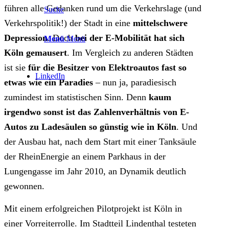
führen alle Gedanken rund um die Verkehrslage (und
Suche
Verkehrspolitik!) der Stadt in eine
mittelschwere
Depression
. Doch
bei der E-Mobilität hat sich
Menü
Menü
Köln gemausert
. Im Vergleich zu anderen Städten
ist sie
für die Besitzer von Elektroautos fast so
LinkedIn
etwas wie ein Paradies
– nun ja, paradiesisch
zumindest im statistischen Sinn. Denn
kaum
irgendwo sonst ist das Zahlenverhältnis von E-
Autos zu Ladesäulen so günstig wie in Köln
. Und
der Ausbau hat, nach dem Start mit einer Tanksäule
der RheinEnergie an einem Parkhaus in der
Lungengasse im Jahr 2010, an Dynamik deutlich
gewonnen.
Mit einem erfolgreichen Pilotprojekt ist Köln in
einer Vorreiterrolle. Im Stadtteil Lindenthal testeten