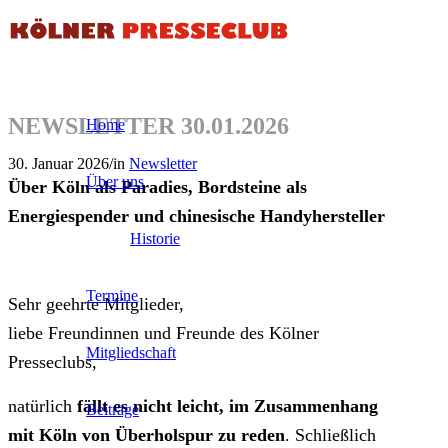
NEWSLETTER 30.01.2026
Home
30. Januar 2026
/
in
Newsletter
Über uns
Über Köln als Paradies, Bordsteine als
Energiespender und
chinesische Handyhersteller
Historie
Termine
Sehr geehrte Mitglieder,
liebe Freundinnen und Freunde des Kölner
Mitgliedschaft
Presseclubs,
natürlich
fällt es nicht leicht,
im Zusammenhang
Beiträge
mit Köln von Überholspur zu reden
. Schließlich