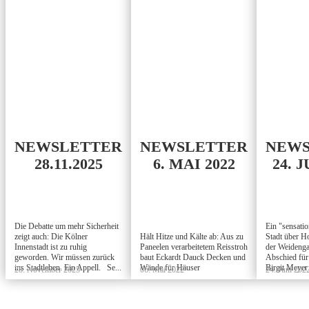
NEWSLETTER
NEWSLETTER
NEWS
28.11.2025
6. MAI 2022
24. J
Die Debatte um mehr Sicherheit
Ein "sensatio
zeigt auch: Die Kölner
Hält Hitze und Kälte ab: Aus zu
Stadt über Ho
Innenstadt ist zu ruhig
Paneelen verarbeitetem Reisstroh
der Weidengas
geworden. Wir müssen zurück
baut Eckardt Dauck Decken und
Abschied für
ins Stadtleben. Ein Appell. Se...
Wände für Häuser
Birgit Meyer
28. November 2025
06. Mai 2022
24. Juni 202