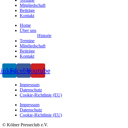
Termine
Mitgliedschaft
Beiträge
Kontakt
Home
Über uns
Historie
Termine
Mitgliedschaft
Beiträge
Kontakt
inkedin
Facebook
Youtube
Impressum
Datenschutz
Cookie-Richtlinie (EU)
Impressum
Datenschutz
Cookie-Richtlinie (EU)
© Kölner Presseclub e.V.