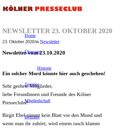
NEWSLETTER 23. OKTOBER 2020
Home
23. Oktober 2020
/
in
Newsletter
Über uns
Newsletter vom 23.10.2020
Historie
Ein solcher Mord könnte hier auch geschehen!
Termine
Sehr geehrte Mitglieder,
liebe Freundinnen und Freunde des Kölner
Mitgliedschaft
Presseclubs!
Birgit Ebel nimmt kein Blatt vor den Mund und
Beiträge
wenn man ihr zuhört, wird einem rasch klamm