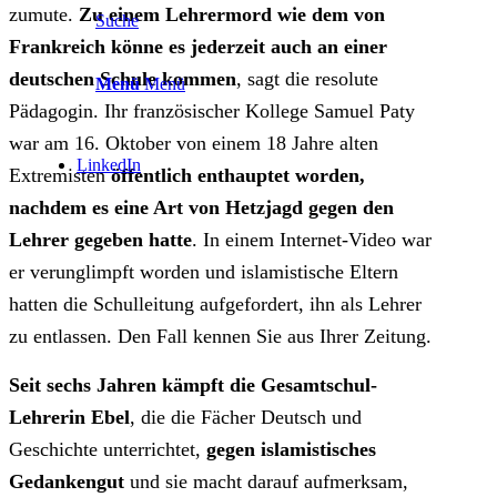
zumute.
Zu einem Lehrermord wie dem von
Suche
Frankreich könne es jederzeit auch an einer
deutschen Schule kommen
, sagt die resolute
Menü
Menü
Pädagogin. Ihr französischer Kollege Samuel Paty
war am 16. Oktober von einem 18 Jahre alten
LinkedIn
Extremisten
öffentlich enthauptet worden,
nachdem es eine Art von Hetzjagd gegen den
Lehrer gegeben hatte
. In einem Internet-Video war
er verunglimpft worden und islamistische Eltern
hatten die Schulleitung aufgefordert, ihn als Lehrer
zu entlassen. Den Fall kennen Sie aus Ihrer Zeitung.
Seit sechs Jahren kämpft die Gesamtschul-
Lehrerin Ebel
, die die Fächer Deutsch und
Geschichte unterrichtet,
gegen islamistisches
Gedankengut
und sie macht darauf aufmerksam,