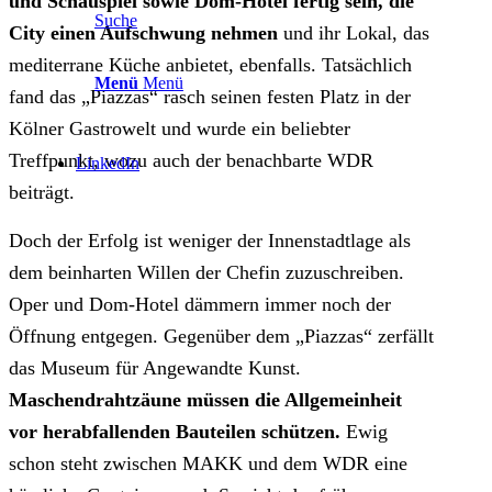
und Schauspiel sowie Dom-Hotel fertig sein, die
Suche
City einen Aufschwung nehmen
und ihr Lokal, das
mediterrane Küche anbietet, ebenfalls. Tatsächlich
Menü
Menü
fand das „Piazzas“ rasch seinen festen Platz in der
Kölner Gastrowelt und wurde ein beliebter
Treffpunkt, wozu auch der benachbarte WDR
LinkedIn
beiträgt.
Doch der Erfolg ist weniger der Innenstadtlage als
dem beinharten Willen der Chefin zuzuschreiben.
Oper und Dom-Hotel dämmern immer noch der
Öffnung entgegen. Gegenüber dem „Piazzas“ zerfällt
das Museum für Angewandte Kunst.
Maschendrahtzäune müssen die Allgemeinheit
vor herabfallenden Bauteilen schützen.
Ewig
schon steht zwischen MAKK und dem WDR eine