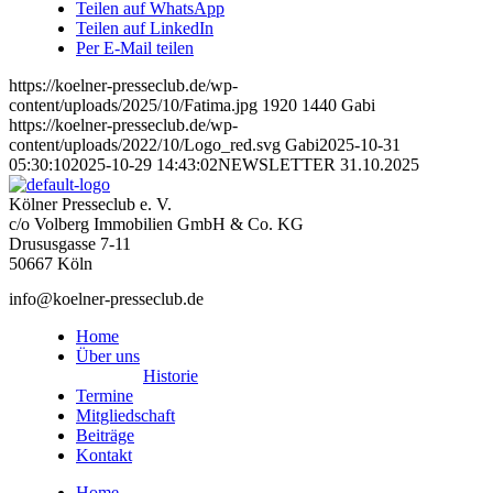
Teilen auf WhatsApp
Teilen auf LinkedIn
Per E-Mail teilen
https://koelner-presseclub.de/wp-
content/uploads/2025/10/Fatima.jpg
1920
1440
Gabi
https://koelner-presseclub.de/wp-
content/uploads/2022/10/Logo_red.svg
Gabi
2025-10-31
05:30:10
2025-10-29 14:43:02
NEWSLETTER 31.10.2025
Kölner Presseclub e. V.
c/o Volberg Immobilien GmbH & Co. KG
Drususgasse 7-11
50667 Köln
info@koelner-presseclub.de
Home
Über uns
Historie
Termine
Mitgliedschaft
Beiträge
Kontakt
Home