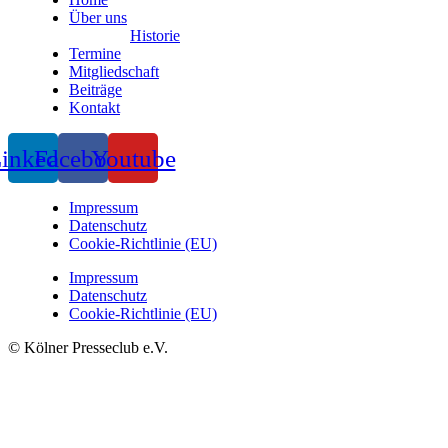
Über uns
Historie
Termine
Mitgliedschaft
Beiträge
Kontakt
inkedin
Facebook
Youtube
Impressum
Datenschutz
Cookie-Richtlinie (EU)
Impressum
Datenschutz
Cookie-Richtlinie (EU)
© Kölner Presseclub e.V.