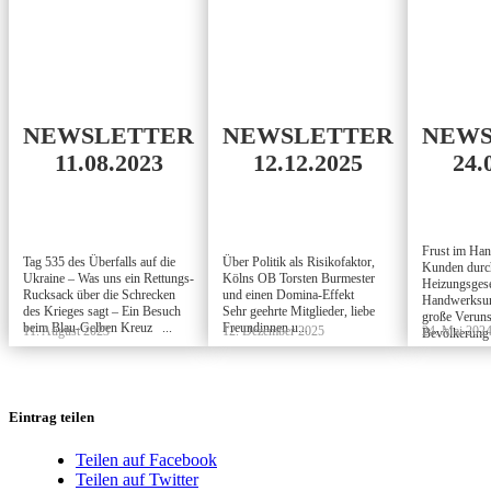
NEWSLETTER
NEWSLETTER
NEWS
11.08.2023
12.12.2025
24.
Frust im Ha
Tag 535 des Überfalls auf die
Über Politik als Risikofaktor,
Kunden durc
Ukraine – Was uns ein Rettungs-
Kölns OB Torsten Burmester
Heizungsges
Rucksack über die Schrecken
und einen Domina-Effekt
Handwerksun
des Krieges sagt – Ein Besuch
Sehr geehrte Mitglieder, liebe
große Veruns
beim Blau-Gelben Kreuz ...
Freundinnen u...
11. August 2023
12. Dezember 2025
24. Mai 202
Bevölkerung 
Eintrag teilen
Teilen auf Facebook
Teilen auf Twitter