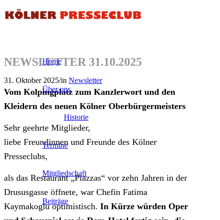
NEWSLETTER 31.10.2025
Home
31. Oktober 2025
/
in
Newsletter
Über uns
Vom Kolpingplatz zum Kanzlerwort und den
Kleidern des neuen Kölner Oberbürgermeisters
Historie
Sehr geehrte Mitglieder,
liebe Freundinnen und Freunde des Kölner
Termine
Presseclubs,
Mitgliedschaft
als das Restaurant „Piazzas“ vor zehn Jahren in der
Drususgasse öffnete, war Chefin Fatima
Beiträge
Kaymakoglu optimistisch.
In Kürze würden Oper